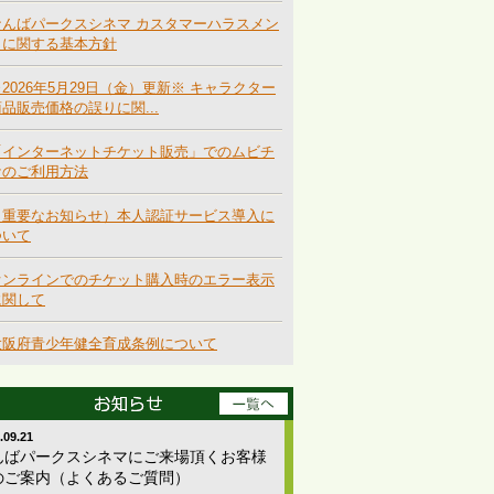
なんばパークスシネマ カスタマーハラスメン
トに関する基本方針
2026年5月29日（金）更新※ キャラクター
商品販売価格の誤りに関...
「インターネットチケット販売」でのムビチ
ケのご利用方法
（重要なお知らせ）本人認証サービス導入に
ついて
オンラインでのチケット購入時のエラー表示
に関して
大阪府青少年健全育成条例について
.09.21
んばパークスシネマにご来場頂くお客様
のご案内（よくあるご質問）