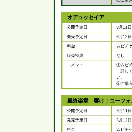
②ご購
オデュッセイア
公開予定日
9月11
発売予定日
6月12
料金
ムビチケ
販売特典
なし
コメント
①ムビ
詳しくはム
い。
②ご購
最終楽章 響け！ユーフォ
公開予定日
9月11
発売予定日
6月12
料金
ムビチケ