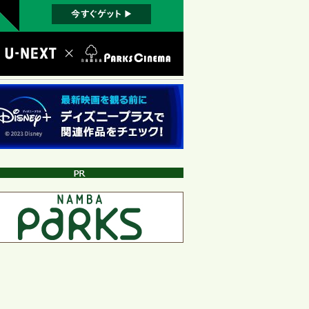
.08.03
主優待券について
.10.16
画鑑賞でさらにお得に♪ -駐車場サービス
お知らせ-
.01.10
リアフリー上映（音声ガイド付き上映）
お知らせ
.06.17
正広告（フィッシング詐欺広告）にご注
ください
.04.20
販ご購入制限のご案内