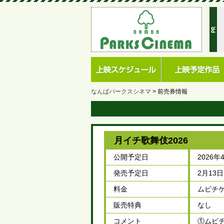
なんばパークスシネマ
前売券情報
月イチ歌舞伎2026
公開予定日
2026
発売予定日
2月13日
料金
ムビチケ
販売特典
なし
コメント
①ムビ