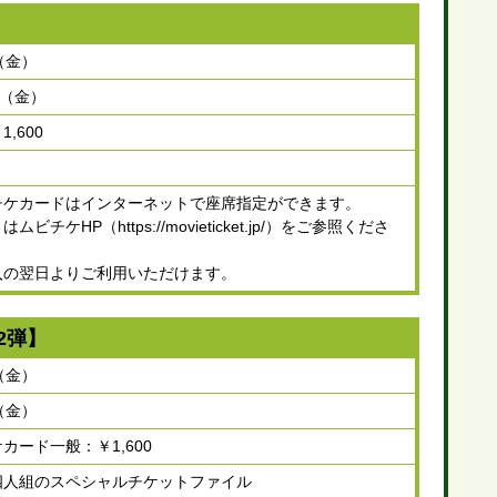
（金）
日（金）
,600
チケカードはインターネットで座席指定ができます。
ビチケHP（https://movieticket.jp/）をご参照くださ
入の翌日よりご利用いただけます。
2弾】
（金）
（金）
カード一般：￥1,600
四人組のスペシャルチケットファイル