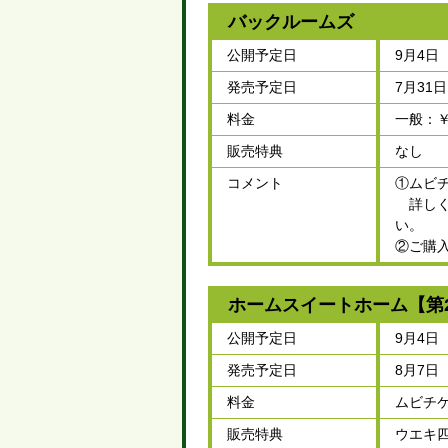
バックルームズ
公開予定日
9月4日
発売予定日
7月31
料金
一般：￥1
販売特典
なし
コメント
①ムビ
詳しくはム
い。
②ご購
ホームスイートホーム【第
公開予定日
9月4日
発売予定日
8月7日
料金
ムビチケ
販売特典
ウエキ