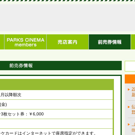
2
年4月以降順次
新
(金)
6
野
3枚セット券：￥6,000
（
m
チケカードはインターネットで座席指定ができます。