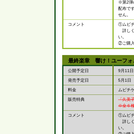
※第2弾
配布で
せん。
コメント
①ムビ
詳しくはム
い。
②ご購
最終楽章 響け！ユーフォ
公開予定日
9月11
発売予定日
5月1日
料金
ムビチケ
販売特典
「久美子
※全６
コメント
①ムビ
詳しくはム
い。