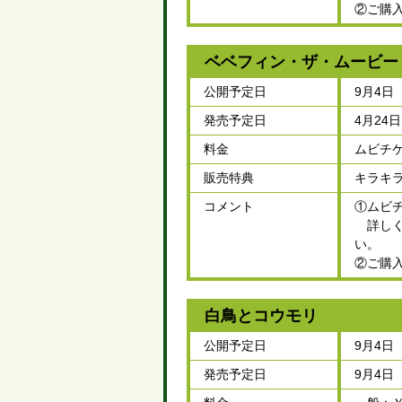
②ご購
ベベフィン・ザ・ムービー
公開予定日
9月4日
発売予定日
4月24
料金
ムビチケ
販売特典
キラキ
コメント
①ムビ
詳しくはム
い。
②ご購
白鳥とコウモリ
公開予定日
9月4日
発売予定日
9月4日