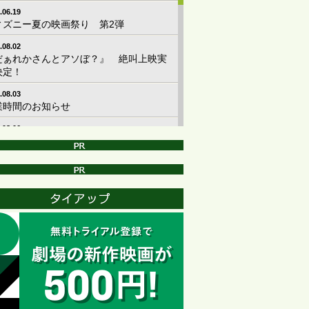
.06.19
ィズニー夏の映画祭り 第2弾
.08.02
だぁれかさんとアソぼ？』 絶叫上映実
決定！
.08.03
業時間のお知らせ
.08.06
者プレゼント配布状況 ★8/7(金)～
.07.24
画『ブルーロック』衣裳展開催のお知ら
.07.31
スパイダーマン：ブランド・ニュー・デ
」クイズラリー 開催中！
.07.13
トア リニューアルオープンのお知らせ
.08.21
アルバイトスタッフ募集について★