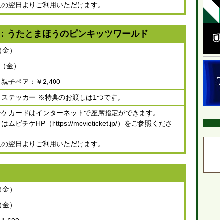
入の翌日よりご利用いただけます。
2026
株
：うたとまほうのピンキッツワールド
2020
映
（金）
の
日（金）
2019
バ
親子ペア：￥2,400
の
ラステッカー ※特典のお渡しは1つです。
2022
チケカードはインターネットで座席指定ができます。
不
ビチケHP（https://movieticket.jp/）をご参照くださ
意
2022
入の翌日よりご利用いただけます。
物
（金）
（金）