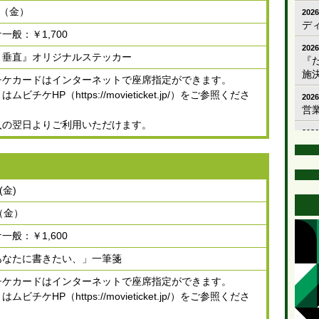
日（金）
2026
デ
一般：￥1,700
2026
と垂直』オリジナルステッカー
『
施
チケカードはインターネットで座席指定ができます。
ビチケHP（https://movieticket.jp/）をご参照くださ
2026
営
入の翌日よりご利用いただけます。
2026
入場
2026
映
(金)
せ
（金）
2026
「
一般：￥1,600
イ
あなたに書きたい、」一筆箋
2025
ス
チケカードはインターネットで座席指定ができます。
ビチケHP（https://movieticket.jp/）をご参照くださ
2025
★