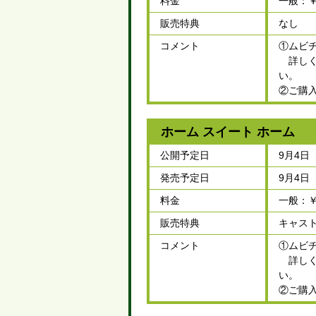
料金
一般：￥1
販売特典
なし
コメント
①ムビ
詳しくはム
い。
②ご購
ホーム スイート ホーム
公開予定日
9月4日
発売予定日
9月4日
料金
一般：￥1
販売特典
キャス
コメント
①ムビ
詳しくはム
い。
②ご購