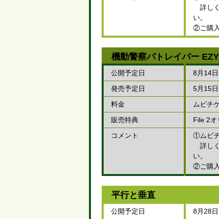
詳しくはム
い。
②ご購
機動警察パトレイバー EZY Fi
公開予定日
8月14日
発売予定日
5月15
料金
ムビチケ
販売特典
File
コメント
①ムビ
詳しくはム
い。
②ご購
平行と垂直
公開予定日
8月28日