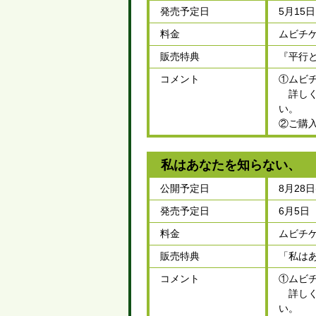
発売予定日
5月15
料金
ムビチケ
販売特典
『平行
コメント
①ムビ
詳しくはム
い。
②ご購
私はあなたを知らない、
公開予定日
8月28日
発売予定日
6月5日
料金
ムビチケ
販売特典
「私は
コメント
①ムビ
詳しくはム
い。